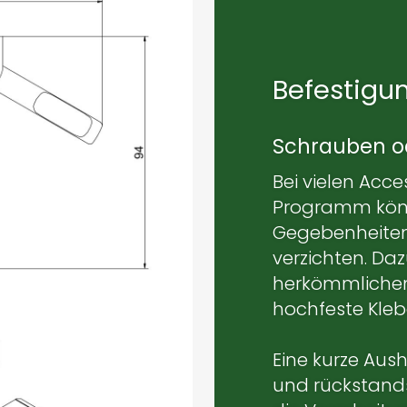
Befestigu
Schrauben o
Bei vielen Acc
Programm könn
Gegebenheiten
verzichten. Da
herkömmlichen
hochfeste Kle
Eine kurze Aush
und rückstan