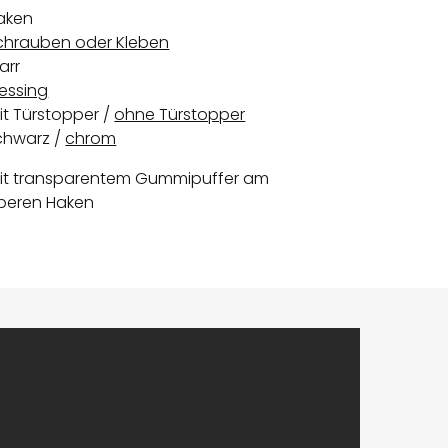
aken
chrauben oder Kleben
arr
essing
it Türstopper
ohne Türstopper
chwarz
chrom
it transparentem Gummipuffer am
beren Haken