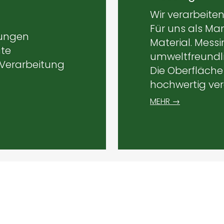
Wir verarbeite
Für uns als Man
sungen
Material. Messin
ute
umweltfreundli
 Verarbeitung
Die Oberfläche
hochwertig ve
MEHR →