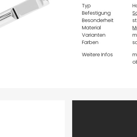
Typ
H
Befestigung
S
Besonderheit
st
Material
M
Varianten
m
Farben
s
Weitere Infos
m
o